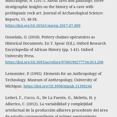
Mastrángelo, N. (2017). About fires and paintings: three
stratigraphic insights on the history of a cave with
prehispanic rock art. Journal of Archaeological Science:
Reports, 15, 48-58.
https://doi.org/10.1016/j.jasrep.2017.07.009
Gosselain, O. (2018). Pottery chaînes opératoires as
Historical Documents. En T. Spear (Ed.), Oxford Research
Encyclopedia of African History (pp. 1-41). Oxford
University Press.
https://doi.org/10.1093/acrefore/9780190277734.013.208
Lemonnier, P. (1992). Elements for an Anthropology of
Technology. Museum of Anthropology, University of
Michigan.
https://doi.org/10.3998/mpub.11396246
Letieri, F., Cocco, G., De La Fuente, G., Meletta, H. y
Alberico, C. (2012). La variabilidad y complejidad
artefactual de la producción alfarera procedente del área
de estudio correspondiente al primer asentamiento