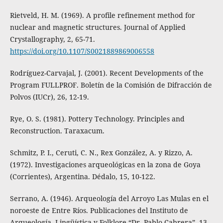
Rietveld, H. M. (1969). A profile refinement method for
nuclear and magnetic structures. Journal of Applied
Crystallography, 2, 65-71.
https://doi.org/10.1107/S0021889869006558
Rodríguez-Carvajal, J. (2001). Recent Developments of the
Program FULLPROF. Boletín de la Comisión de Difracción de
Polvos (IUCr), 26, 12-19.
Rye, O. S. (1981). Pottery Technology. Principles and
Reconstruction. Taraxacum.
Schmitz, P. I., Ceruti, C. N., Rex González, A. y Rizzo, A.
(1972). Investigaciones arqueológicas en la zona de Goya
(Corrientes), Argentina. Dédalo, 15, 10-122.
Serrano, A. (1946). Arqueología del Arroyo Las Mulas en el
noroeste de Entre Ríos. Publicaciones del Instituto de
Arqueología, Lingüística y Folklore “Dr. Pablo Cabrera”, 13,