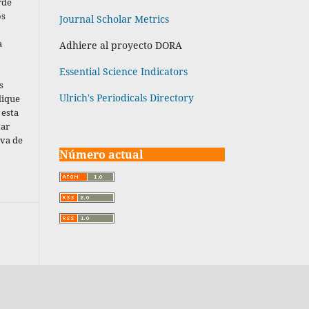
rde
os
Journal Scholar Metrics
a
Adhiere al proyecto DORA
Essential Science Indicators
s
Ulrich's Periodicals Directory
dique
 esta
tar
iva de
Número actual