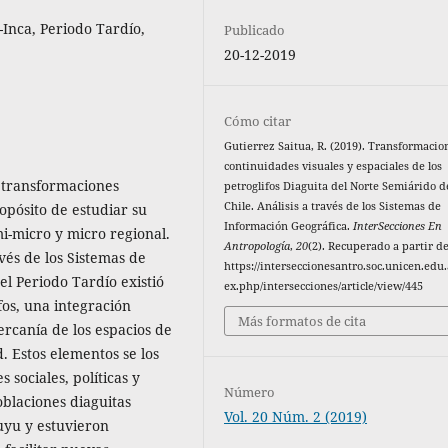
-Inca, Periodo Tardío,
Publicado
20-12-2019
Cómo citar
Gutierrez Saitua, R. (2019). Transformacio
continuidades visuales y espaciales de los
o transformaciones
petroglifos Diaguita del Norte Semiárido d
Chile. Análisis a través de los Sistemas de
ropósito de estudiar su
Información Geográfica.
InterSecciones En
i-micro y micro regional.
Antropología
,
20
(2). Recuperado a partir d
vés de los Sistemas de
https://interseccionesantro.soc.unicen.edu.
l Periodo Tardío existió
ex.php/intersecciones/article/view/445
fos, una integración
Más formatos de cita
ercanía de los espacios de
. Estos elementos se los
sociales, políticas y
Número
blaciones diaguitas
Vol. 20 Núm. 2 (2019)
uyu y estuvieron