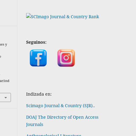
Seguinos:
nes y
e
e
ar/ind
Indizada en:
Scimago Journal & Country (SJR)..
DOAJ The Directory of Open Access
Journals
Anthropological Literature