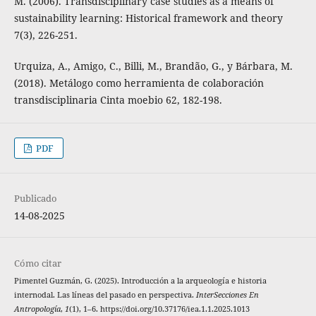
M. (2006). Transdisciplinary case studies as a means of
sustainability learning: Historical framework and theory
7(3), 226-251.
Urquiza, A., Amigo, C., Billi, M., Brandão, G., y Bárbara, M.
(2018). Metálogo como herramienta de colaboración
transdisciplinaria Cinta moebio 62, 182-198.
PDF
Publicado
14-08-2025
Cómo citar
Pimentel Guzmán, G. (2025). Introducción a la arqueología e historia
internodal. Las líneas del pasado en perspectiva.
InterSecciones En
Antropología
,
1
(1), 1–6. https://doi.org/10.37176/iea.1.1.2025.1013