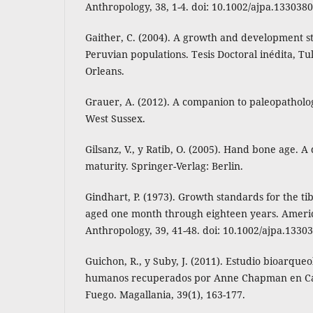
Anthropology, 38, 1-4. doi: 10.1002/ajpa.133038
Gaither, C. (2004). A growth and development st
Peruvian populations. Tesis Doctoral inédita, T
Orleans.
Grauer, A. (2012). A companion to paleopatholo
West Sussex.
Gilsanz, V., y Ratib, O. (2005). Hand bone age. A d
maturity. Springer-Verlag: Berlin.
Gindhart, P. (1973). Growth standards for the ti
aged one month through eighteen years. Americ
Anthropology, 39, 41-48. doi: 10.1002/ajpa.1330
Guichon, R., y Suby, J. (2011). Estudio bioarqueo
humanos recuperados por Anne Chapman en Cale
Fuego. Magallania, 39(1), 163-177.