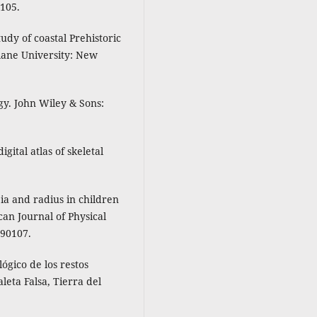
0105.
udy of coastal Prehistoric
ulane University: New
gy. John Wiley & Sons:
igital atlas of skeletal
bia and radius in children
an Journal of Physical
390107.
lógico de los restos
ta Falsa, Tierra del