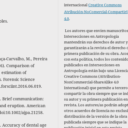
internacional
Creative Commons
Atribución-NoComercial-CompartirI
4.0
.
bles.
Los autores que envíen manuscritos
Intersecciones en Antropología
mantendrán sus derechos de autor y
garantizarán a la revista el derecho 
primera publicación de su obra. Aco
aça-Carvalho, M., Pereira
con esta política,
todos los contenid
publicados en Intersecciones en
16). Comparison of
Antropología están bajo una Licenci
 estimation of
Creative Commons (Attribution-
. Forensic Science
NonCommercial-ShareAlike 4.0
.forsciint.2016.06.019.
International) que permite a tercero
compartir la obra siempre que se in
). Brief communication:
su autor y su primera publicación en
revista. Los autores/as podrán adop
and eruption. American
otros acuerdos de licencia no exclus
doi:10.1002/ajpa.21258.
distribución de la versión de la obra
publicada siempre que se indique la
). Accuracy of dental age
publicación inicial en esta revista.