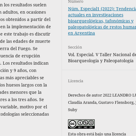
Número
en los resultados suelen
Núm. Especial1 (2022): Tendenci
n adultos, en ocasiones
actuales en investigaciones
s obtenidos a partir del
bioarqueológicas, tafonómicas y
 en la implementación de
paleopatológicas de restos huma
en Argentina
 este trabajo es discutir
s de las edades de muerte
Sección
ierra del Fuego. Se
Vol. Especial. V Taller Nacional d
cuencia de erupción
Bioarqueología y Paleopatología
. Los resultados indican
ión y 9 años, con
ias más apreciables se
Licencia
os huesos largos con la
dades menores que la
Derechos de autor 2022 LEANDRO L
es a los tres años. Se
Claudia Aranda, Gustavo Flensborg, 
variable, motivo por el
Suby
etodologías seleccionadas
Esta obra está bajo una licencia