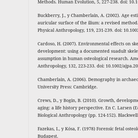
Methods. Human Evolution, 5, 227-238. doi: 10
Buckberry, J., y Chamberlain, A. (2002). Age es
auricular surface of the ilium: a revised metho
Physical Anthropology, 119, 231-239. doi: 10.100
Cardoso, H. (2007). Environmental effects on ske
development: using a documented suadult skeleta
assumption in human osteological research. Ame
Anthropology, 132, 223-233. doi: 10.1002/ajpa.2
Chamberlain, A. (2006). Demography in archae
University Press: Cambridge.
Crews, D., y Bogin, B. (2010). Growth, developm
aging: a life history perspective. En C. Larsen (
Biological Anthropology (pp. 124-152). Blackwel
Fazekas, I., y Kósa, F. (1978) Forensic fetal oste
Budapest.