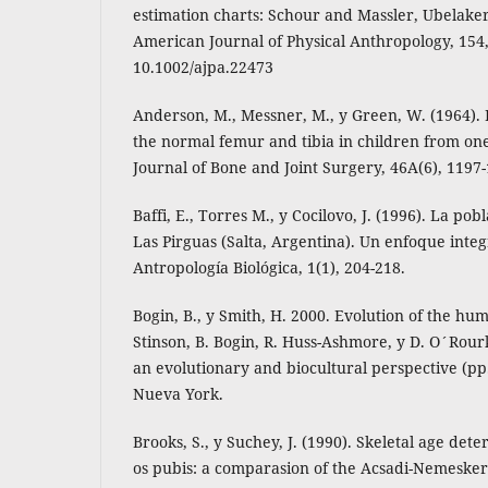
estimation charts: Schour and Massler, Ubelaker
American Journal of Physical Anthropology, 154, 
10.1002/ajpa.22473
Anderson, M., Messner, M., y Green, W. (1964). D
the normal femur and tibia in children from one
Journal of Bone and Joint Surgery, 46A(6), 1197
Baffi, E., Torres M., y Cocilovo, J. (1996). La po
Las Pirguas (Salta, Argentina). Un enfoque integ
Antropología Biológica, 1(1), 204-218.
Bogin, B., y Smith, H. 2000. Evolution of the huma
Stinson, B. Bogin, R. Huss-Ashmore, y D. O´Rour
an evolutionary and biocultural perspective (pp.
Nueva York.
Brooks, S., y Suchey, J. (1990). Skeletal age det
os pubis: a comparasion of the Acsadi-Nemeske