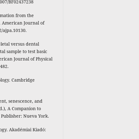
.1007/BF02437238
timation from the
d. American Journal of
2/ajpa.10130.
letal versus dental
l sample to test basic
rican Journal of Physical
0482.
ology. Cambridge
ent, senescence, and
Ed.), A Companion to
l Publisher: Nueva York.
ology. Akadémiai Kiadó: