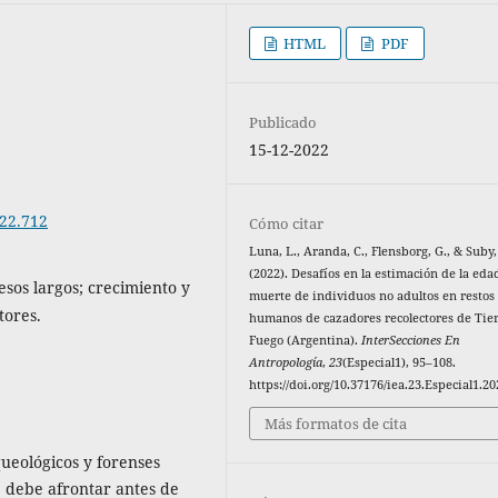
HTML
PDF
Publicado
15-12-2022
022.712
Cómo citar
Luna, L., Aranda, C., Flensborg, G., & Suby, 
(2022). Desafíos en la estimación de la eda
esos largos; crecimiento y
muerte de individuos no adultos en restos
tores.
humanos de cazadores recolectores de Tier
Fuego (Argentina).
InterSecciones En
Antropología
,
23
(Especial1), 95–108.
https://doi.org/10.37176/iea.23.Especial1.2
Más formatos de cita
ueológicos y forenses
e debe afrontar antes de