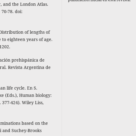
, and the London Atlas.
70-78. doi:
istribution of lengths of
 to eighteen years of age.
-1202.
blación prehispánica de
ral. Revista Argentina de
n life cycle. En S.
ke (Eds.), Human biology:
 377-424). Wiley Liss,
erminations based on the
ri and Suchey-Brooks