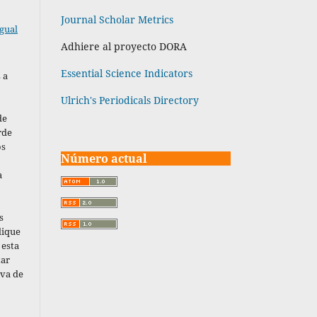
Journal Scholar Metrics
gual
Adhiere al proyecto DORA
Essential Science Indicators
 a
Ulrich's Periodicals Directory
de
rde
os
Número actual
a
s
dique
 esta
tar
iva de