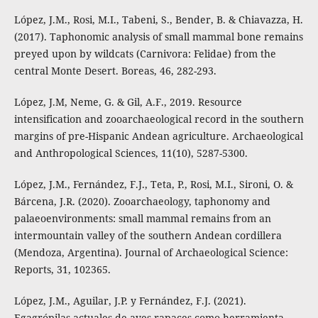
López, J.M., Rosi, M.I., Tabeni, S., Bender, B. & Chiavazza, H.
(2017). Taphonomic analysis of small mammal bone remains
preyed upon by wildcats (Carnivora: Felidae) from the
central Monte Desert. Boreas, 46, 282-293.
López, J.M, Neme, G. & Gil, A.F., 2019. Resource
intensification and zooarchaeological record in the southern
margins of pre-Hispanic Andean agriculture. Archaeological
and Anthropological Sciences, 11(10), 5287-5300.
López, J.M., Fernández, F.J., Teta, P., Rosi, M.I., Sironi, O. &
Bárcena, J.R. (2020). Zooarchaeology, taphonomy and
palaeoenvironments: small mammal remains from an
intermountain valley of the southern Andean cordillera
(Mendoza, Argentina). Journal of Archaeological Science:
Reports, 31, 102365.
López, J.M., Aguilar, J.P. y Fernández, F.J. (2021).
Egagrópilas actuales de aves rapaces como herramienta