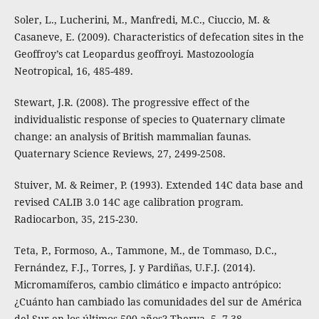
Soler, L., Lucherini, M., Manfredi, M.C., Ciuccio, M. &
Casaneve, E. (2009). Characteristics of defecation sites in the
Geoffroy’s cat Leopardus geoffroyi. Mastozoología
Neotropical, 16, 485-489.
Stewart, J.R. (2008). The progressive effect of the
individualistic response of species to Quaternary climate
change: an analysis of British mammalian faunas.
Quaternary Science Reviews, 27, 2499-2508.
Stuiver, M. & Reimer, P. (1993). Extended 14C data base and
revised CALIB 3.0 14C age calibration program.
Radiocarbon, 35, 215-230.
Teta, P., Formoso, A., Tammone, M., de Tommaso, D.C.,
Fernández, F.J., Torres, J. y Pardiñas, U.F.J. (2014).
Micromamíferos, cambio climático e impacto antrópico:
¿Cuánto han cambiado las comunidades del sur de América
del Sur en los últimos 500 años? Therya, 5, 7-38.