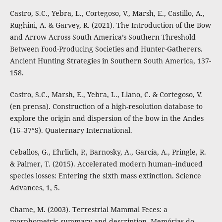
Castro, S.C., Yebra, L., Cortegoso, V., Marsh, E., Castillo, A.,
Rughini, A. & Garvey, R. (2021). The Introduction of the Bow
and Arrow Across South America’s Southern Threshold
Between Food-Producing Societies and Hunter-Gatherers.
Ancient Hunting Strategies in Southern South America, 137-
158.
Castro, S.C., Marsh, E., Yebra, L., Llano, C. & Cortegoso, V.
(en prensa). Construction of a high-resolution database to
explore the origin and dispersion of the bow in the Andes
(16–37°S). Quaternary International.
Ceballos, G., Ehrlich, P., Barnosky, A., García, A., Pringle, R.
& Palmer, T. (2015). Accelerated modern human–induced
species losses: Entering the sixth mass extinction. Science
Advances, 1, 5.
Chame, M. (2003). Terrestrial Mammal Feces: a
morphometric summary and description. Memórias do