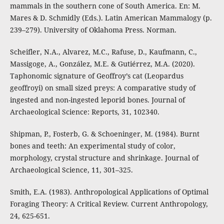
mammals in the southern cone of South America. En: M.
Mares & D. Schmidly (Eds.). Latin American Mammalogy (p.
239–279). University of Oklahoma Press. Norman.
Scheifler, N.A., Alvarez, M.C., Rafuse, D., Kaufmann, C.,
Massigoge, A., González, M.E. & Gutiérrez, M.A. (2020).
Taphonomic signature of Geoffroy’s cat (Leopardus
geoffroyi) on small sized preys: A comparative study of
ingested and non-ingested leporid bones. Journal of
Archaeological Science: Reports, 31, 102340.
Shipman, P., Fosterb, G. & Schoeninger, M. (1984). Burnt
bones and teeth: An experimental study of color,
morphology, crystal structure and shrinkage. Journal of
Archaeological Science, 11, 301–325.
Smith, E.A. (1983). Anthropological Applications of Optimal
Foraging Theory: A Critical Review. Current Anthropology,
24, 625-651.