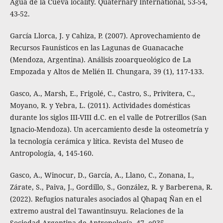
Agua de la Cueva locality. Quaternary International, 53-54,
43-52.
García Llorca, J. y Cahiza, P. (2007). Aprovechamiento de
Recursos Faunísticos en las Lagunas de Guanacache
(Mendoza, Argentina). Análisis zooarqueológico de La
Empozada y Altos de Melién II. Chungara, 39 (1), 117-133.
Gasco, A., Marsh, E., Frigolé, C., Castro, S., Privitera, C.,
Moyano, R. y Yebra, L. (2011). Actividades domésticas
durante los siglos III-VIII d.C. en el valle de Potrerillos (San
Ignacio-Mendoza). Un acercamiento desde la osteometría y
la tecnología cerámica y lítica. Revista del Museo de
Antropología, 4, 145-160.
Gasco, A., Winocur, D., García, A., Llano, C., Zonana, I.,
Zárate, S., Paiva, J., Gordillo, S., González, R. y Barberena, R.
(2022). Refugios naturales asociados al Qhapaq Ñan en el
extremo austral del Tawantinsuyu. Relaciones de la
Sociedad Argentina de Antropología, 47, e035.