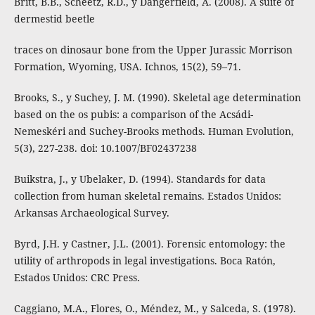
Britt, B.B., Scheetz, R.D., y Dangerfield, A. (2008). A suite of
dermestid beetle
traces on dinosaur bone from the Upper Jurassic Morrison
Formation, Wyoming, USA. Ichnos, 15(2), 59–71.
Brooks, S., y Suchey, J. M. (1990). Skeletal age determination
based on the os pubis: a comparison of the Acsádi-
Nemeskéri and Suchey-Brooks methods. Human Evolution,
5(3), 227-238. doi: 10.1007/BF02437238
Buikstra, J., y Ubelaker, D. (1994). Standards for data
collection from human skeletal remains. Estados Unidos:
Arkansas Archaeological Survey.
Byrd, J.H. y Castner, J.L. (2001). Forensic entomology: the
utility of arthropods in legal investigations. Boca Ratón,
Estados Unidos: CRC Press.
Caggiano, M.A., Flores, O., Méndez, M., y Salceda, S. (1978).