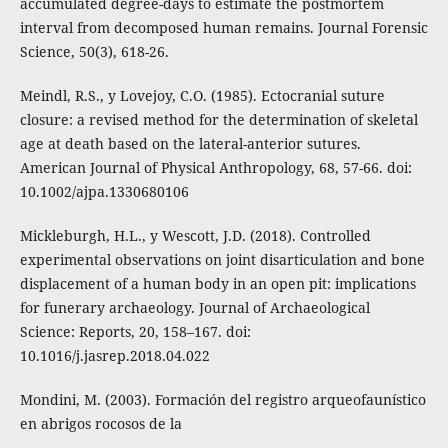
accumulated degree-days to estimate the postmortem
interval from decomposed human remains. Journal Forensic
Science, 50(3), 618-26.
Meindl, R.S., y Lovejoy, C.O. (1985). Ectocranial suture
closure: a revised method for the determination of skeletal
age at death based on the lateral-anterior sutures.
American Journal of Physical Anthropology, 68, 57-66. doi:
10.1002/ajpa.1330680106
Mickleburgh, H.L., y Wescott, J.D. (2018). Controlled
experimental observations on joint disarticulation and bone
displacement of a human body in an open pit: implications
for funerary archaeology. Journal of Archaeological
Science: Reports, 20, 158–167. doi:
10.1016/j.jasrep.2018.04.022
Mondini, M. (2003). Formación del registro arqueofaunístico
en abrigos rocosos de la