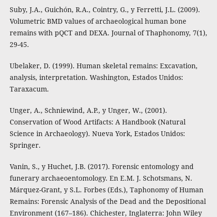
Suby, J.A., Guichón, R.A., Cointry, G., y Ferretti, J.L. (2009).
Volumetric BMD values of archaeological human bone
remains with pQCT and DEXA. Journal of Thaphonomy, 7(1),
29-45.
Ubelaker, D. (1999). Human skeletal remains: Excavation,
analysis, interpretation. Washington, Estados Unidos:
Taraxacum.
Unger, A., Schniewind, A.P., y Unger, W., (2001).
Conservation of Wood Artifacts: A Handbook (Natural
Science in Archaeology). Nueva York, Estados Unidos:
Springer.
Vanin, S., y Huchet, J.B. (2017). Forensic entomology and
funerary archaeoentomology. En E.M. J. Schotsmans, N.
Márquez-Grant, y S.L. Forbes (Eds.), Taphonomy of Human
Remains: Forensic Analysis of the Dead and the Depositional
Environment (167–186). Chichester, Inglaterra: John Wiley