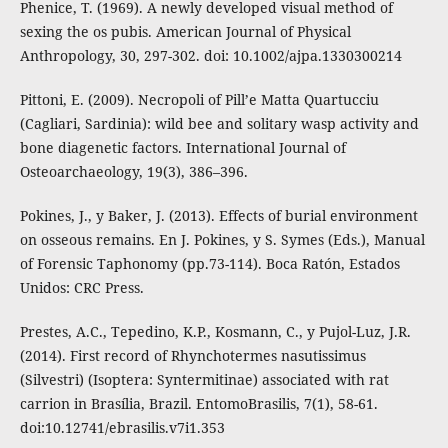
Phenice, T. (1969). A newly developed visual method of
sexing the os pubis. American Journal of Physical
Anthropology, 30, 297-302. doi: 10.1002/ajpa.1330300214
Pittoni, E. (2009). Necropoli of Pill’e Matta Quartucciu
(Cagliari, Sardinia): wild bee and solitary wasp activity and
bone diagenetic factors. International Journal of
Osteoarchaeology, 19(3), 386–396.
Pokines, J., y Baker, J. (2013). Effects of burial environment
on osseous remains. En J. Pokines, y S. Symes (Eds.), Manual
of Forensic Taphonomy (pp.73-114). Boca Ratón, Estados
Unidos: CRC Press.
Prestes, A.C., Tepedino, K.P., Kosmann, C., y Pujol-Luz, J.R.
(2014). First record of Rhynchotermes nasutissimus
(Silvestri) (Isoptera: Syntermitinae) associated with rat
carrion in Brasília, Brazil. EntomoBrasilis, 7(1), 58-61.
doi:10.12741/ebrasilis.v7i1.353