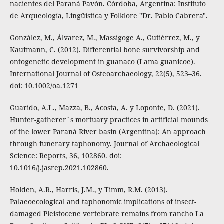
nacientes del Paraná Pavón. Córdoba, Argentina: Instituto
de Arqueología, Lingüística y Folklore "Dr. Pablo Cabrera".
González, M., Álvarez, M., Massigoge A., Gutiérrez, M., y
Kaufmann, C. (2012). Differential bone survivorship and
ontogenetic development in guanaco (Lama guanicoe).
International Journal of Osteoarchaeology, 22(5), 523–36.
doi: 10.1002/oa.1271
Guarido, A.L., Mazza, B., Acosta, A. y Loponte, D. (2021).
Hunter-gatherer`s mortuary practices in artificial mounds
of the lower Paraná River basin (Argentina): An approach
through funerary taphonomy. Journal of Archaeological
Science: Reports, 36, 102860. doi:
10.1016/j.jasrep.2021.102860.
Holden, A.R., Harris, J.M., y Timm, R.M. (2013).
Palaeoecological and taphonomic implications of insect-
damaged Pleistocene vertebrate remains from rancho La