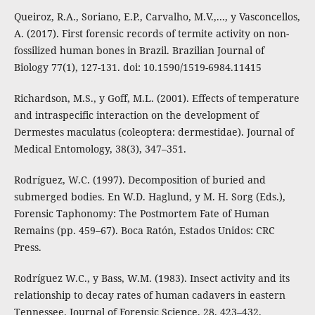
Queiroz, R.A., Soriano, E.P., Carvalho, M.V.,..., y Vasconcellos,
A. (2017). First forensic records of termite activity on non-
fossilized human bones in Brazil. Brazilian Journal of
Biology 77(1), 127-131. doi: 10.1590/1519-6984.11415
Richardson, M.S., y Goff, M.L. (2001). Effects of temperature
and intraspecific interaction on the development of
Dermestes maculatus (coleoptera: dermestidae). Journal of
Medical Entomology, 38(3), 347–351.
Rodríguez, W.C. (1997). Decomposition of buried and
submerged bodies. En W.D. Haglund, y M. H. Sorg (Eds.),
Forensic Taphonomy: The Postmortem Fate of Human
Remains (pp. 459–67). Boca Ratón, Estados Unidos: CRC
Press.
Rodríguez W.C., y Bass, W.M. (1983). Insect activity and its
relationship to decay rates of human cadavers in eastern
Tennessee. Journal of Forensic Science, 28, 423–432.