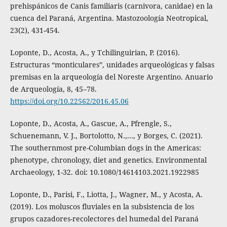
prehispánicos de Canis familiaris (carnivora, canidae) en la
cuenca del Paraná, Argentina. Mastozoología Neotropical,
23(2), 431-454.
Loponte, D., Acosta, A., y Tchilinguirian, P. (2016).
Estructuras “monticulares”, unidades arqueológicas y falsas
premisas en la arqueología del Noreste Argentino. Anuario
de Arqueología, 8, 45–78.
https://doi.org/10.22562/2016.45.06
Loponte, D., Acosta, A., Gascue, A., Pfrengle, S.,
Schuenemann, V. J., Bortolotto, N.,..., y Borges, C. (2021).
The southernmost pre-Columbian dogs in the Americas:
phenotype, chronology, diet and genetics. Environmental
Archaeology, 1-32. doi: 10.1080/14614103.2021.1922985
Loponte, D., Parisi, F., Liotta, J., Wagner, M., y Acosta, A.
(2019). Los moluscos fluviales en la subsistencia de los
grupos cazadores-recolectores del humedal del Paraná