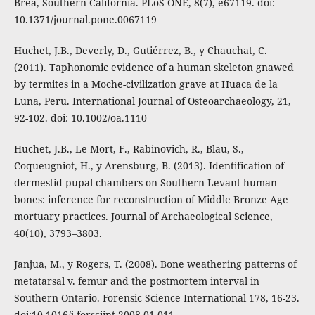
Brea, Southern California. PLoS ONE, 8(7), e67119. doi:
10.1371/journal.pone.0067119
Huchet, J.B., Deverly, D., Gutiérrez, B., y Chauchat, C.
(2011). Taphonomic evidence of a human skeleton gnawed
by termites in a Moche-civilization grave at Huaca de la
Luna, Peru. International Journal of Osteoarchaeology, 21,
92-102. doi: 10.1002/oa.1110
Huchet, J.B., Le Mort, F., Rabinovich, R., Blau, S.,
Coqueugniot, H., y Arensburg, B. (2013). Identification of
dermestid pupal chambers on Southern Levant human
bones: inference for reconstruction of Middle Bronze Age
mortuary practices. Journal of Archaeological Science,
40(10), 3793–3803.
Janjua, M., y Rogers, T. (2008). Bone weathering patterns of
metatarsal v. femur and the postmortem interval in
Southern Ontario. Forensic Science International 178, 16-23.
doi:10.1016/j.forsciint.2008.01.011