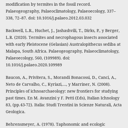
modification by termites in the fossil record.
Palaeogeography, Palaeoclimatology, Palaeoecology, 337–
338, 72–87. doi: 10.1016/j.palaeo.2012.03.032
Backwell, L.R., Huchet, J., Jashashvili, T., Dirks, P., y Berger,
L.R. (2020). Termites and necrophagous insects associated
with early Pleistocene (Gelasian) Australopithecus sediba at
Malapa, South Africa. Palaeogeography, Palaeoclimatology,
Palaeoecology, 560, (109989). doi:
10.1016/j.palaeo.2020.109989
Baucon, A., Privitera, S., Morandi Bonacossi, D., Canci, A.,
Neto de Carvalho, C., Kyriazi,…, y Marriner, N. (2008).
Principles of ichnoarchaeology: new frontiers for studying
past times. En M. Avanzini y F. Petti (Eds), Italian Ichnology
83, (pp.43-72). Italia: Studi Trentini in Scienze Naturali, Acta
Geologica.
Behrensmeyer, A. (1978). Taphonomic and ecologic